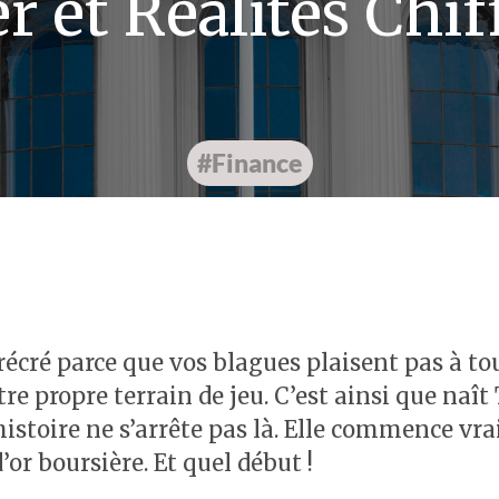
r et Réalités Chif
#Finance
écré parce que vos blagues plaisent pas à to
e propre terrain de jeu. C’est ainsi que naît
histoire ne s’arrête pas là. Elle commence 
or boursière. Et quel début !