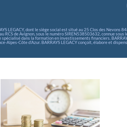
S LEGACY, dont le siège social est situé au 25 Clos des Nevons 84800
e au RCS de Avignon, sous le numéro SIREN538503632, connue sous le
 spécialisé dans la formation en investissements financiers. BARRA
ce-Alpes-Côte d’Azur. BARRAYS LEGACY conçoit, élabore et dispense d